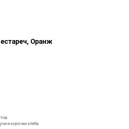
 Нестареч, Оранж
тов.
чи и корочки хлеба.