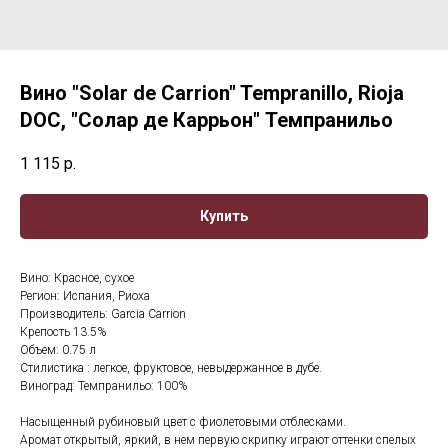
Вино "Solar de Carrion" Tempranillo, Rioja
DOC, "Солар де Каррьон" Темпранильо
1 115
р.
Купить
Вино: Красное, сухое
Регион: Испания, Риоха
Производитель: Garcia Carrion
Крепость 13.5%
Объем: 0.75 л
Стилистика : легкое, фруктовое, невыдержанное в дубе.
Виноград: Темпранильо: 100%
Насыщенный рубиновый цвет с фиолетовыми отблесками.
Аромат открытый, яркий, в нем первую скрипку играют оттенки спелых