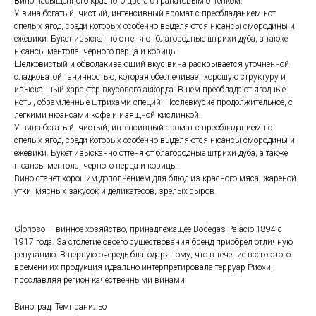
Вино насыщенного красного цвета с гранатовым оттенком.
У вина богатый, чистый, интенсивный аромат с преобладанием нот
спелых ягод, среди которых особенно выделяются нюансы смородины и
ежевики. Букет изысканно оттеняют благородные штрихи дуба, а также
нюансы ментола, черного перца и корицы.
Шелковистый и обволакивающий вкус вина раскрывается уточненной
сладковатой танинностью, которая обеспечивает хорошую структуру и
изысканный характер вкусового аккорда. В нем преобладают ягодные
ноты, обрамленные штрихами специй. Послевкусие продолжительное, с
легкими нюансами кофе и изящной кислинкой.
У вина богатый, чистый, интенсивный аромат с преобладанием нот
спелых ягод, среди которых особенно выделяются нюансы смородины и
ежевики. Букет изысканно оттеняют благородные штрихи дуба, а также
нюансы ментола, черного перца и корицы.
Вино станет хорошим дополнением для блюд из красного мяса, жареной
утки, мясных закусок и деликатесов, зрелых сыров.
Glorioso — винное хозяйство, принадлежащее Bodegas Palacio 1894 с
1917 года. За столетие своего существования бренд приобрел отличную
репутацию. В первую очередь благодаря тому, что в течение всего этого
времени их продукция идеально интерпретировала терруар Риохи,
прославляя регион качественными винами.
Виноград: Темпранильо