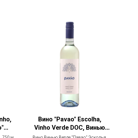
nho,
Вино "Pavao" Escolha,
о"
Vinho Verde DOC, Винью
Верде "Павао" Эсколья
 750 мл,
Вино Винью Верде "Павао" Эсколья,