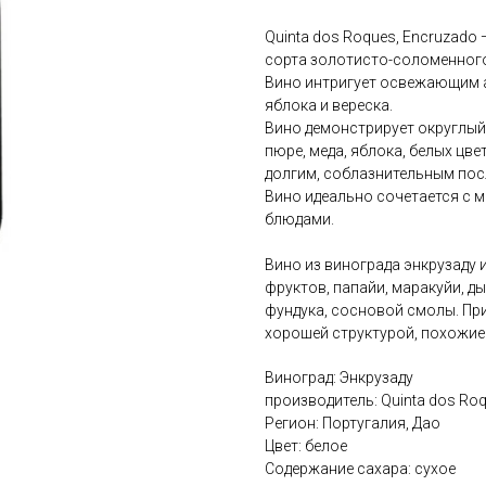
Quinta dos Roques, Encruzado
сорта золотисто-соломенного
Вино интригует освежающим а
яблока и вереска.
Вино демонстрирует округлый
пюре, меда, яблока, белых цв
долгим, соблазнительным пос
Вино идеально сочетается с 
блюдами.
Вино из винограда энкрузаду
фруктов, папайи, маракуйи, д
фундука, сосновой смолы. При
хорошей структурой, похожие 
Виноград: Энкрузаду
производитель: Quinta dos Ro
Регион: Португалия, Дао
Цвет: белое
Содержание сахара: сухое