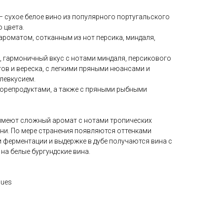
 — сухое белое вино из популярного португальского
 цвета.
роматом, сотканным из нот персика, миндаля,
, гармоничный вкус с нотами миндаля, персикового
етов и вереска, с легкими пряными нюансами и
левкусием.
морепродуктами, а также с пряными рыбными
 имеют сложный аромат с нотами тропических
ыни. По мере странения появляются оттенками
 ферментации и выдержке в дубе получаются вина с
на белые бургундские вина.
ques