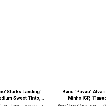
но"Storks Landing"
Вино "Pavao" Alvari
dium Sweet Tinto,
Minho IGP, "Пава
ркс Лэндинг Медиум
Алвариньо
Сторкс Лэндинг Медиум Свит
Вино "Павао" Алвариньо, 2022,