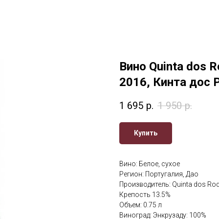
Вино Quinta dos R
2016, Кинта дос 
1 695
р.
1 950
р.
Купить
Вино: Белое, сухое
Регион: Португалия, Дао
Производитель: Quinta dos Ro
Крепость 13.5%
Объем: 0.75 л
Виноград: Энкрузаду: 100%