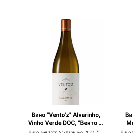
Вино "Vento'z" Alvarinho,
Ви
Vinho Verde DOC, "Венто'з"
Me
Альвариньо
Сто
Вино "Венто'з" Альвариньо, 2022, 750
Вино 