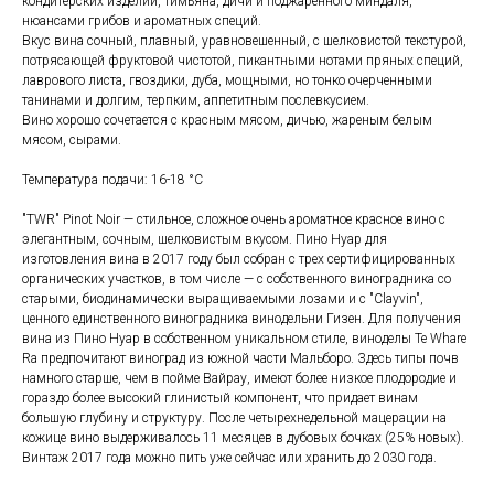
кондитерских изделий, тимьяна, дичи и поджаренного миндаля,
нюансами грибов и ароматных специй.
Вкус вина сочный, плавный, уравновешенный, с шелковистой текстурой,
потрясающей фруктовой чистотой, пикантными нотами пряных специй,
лаврового листа, гвоздики, дуба, мощными, но тонко очерченными
танинами и долгим, терпким, аппетитным послевкусием.
Вино хорошо сочетается с красным мясом, дичью, жареным белым
мясом, сырами.
Температура подачи: 16-18 °С
"TWR" Pinot Noir — стильное, сложное очень ароматное красное вино с
элегантным, сочным, шелковистым вкусом. Пино Нуар для
изготовления вина в 2017 году был собран с трех сертифицированных
органических участков, в том числе — с собственного виноградника со
старыми, биодинамически выращиваемыми лозами и с "Clayvin",
ценного единственного виноградника винодельни Гизен. Для получения
вина из Пино Нуар в собственном уникальном стиле, виноделы Te Whare
Ra предпочитают виноград из южной части Мальборо. Здесь типы почв
намного старше, чем в пойме Вайрау, имеют более низкое плодородие и
гораздо более высокий глинистый компонент, что придает винам
большую глубину и структуру. После четырехнедельной мацерации на
кожице вино выдерживалось 11 месяцев в дубовых бочках (25% новых).
Винтаж 2017 года можно пить уже сейчас или хранить до 2030 года.