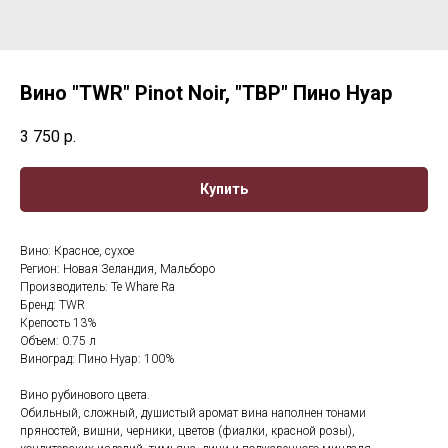
Вино "TWR" Pinot Noir, "ТВР" Пино Нуар
3 750
р.
Купить
Вино: Красное, сухое
Регион: Новая Зеландия, Мальборо
Производитель: Te Whare Ra
Бренд: TWR
Крепость 13%
Объем: 0.75 л
Виноград: Пино Нуар: 100%
Вино рубинового цвета.
Обильный, сложный, душистый аромат вина наполнен тонами
пряностей, вишни, черники, цветов (фиалки, красной розы),