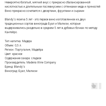
Невероятно богатый, мягкий вкус с прекрасно сбалансированной
кислотностью и длительным послевкусием с оттенками меда и пряностей
Вино прекрасно сочетается с десертами, фруктами и сырами
Blandy's reserva 5 лет - это первое вино изготовленное из двух
традиционных сортов винограда Буал и Малмзи, которые
выдерживались раздельно в среднем 5 лет в дубовых бочках по методу
Кантейро.
Тип напитка: Мадера
Объем: 0,5 л.
Регион: Португалия, Мадейра
Цвет: красное
Содержание сахара: сладкое
Произврдитель: Madeira Wine Company
Бренд: Blandy's
Виноград: Буал, Малмзи