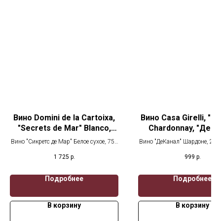
Вино Domini de la Cartoixa,
Вино Casa Girelli, "D
"Secrets de Mar" Blanco,
Chardonnay, "ДеКа
Terra Alta DO, "Сикретс де
Шардоне
Вино "Сикретс де Мар" Белое сухое, 750
Вино "ДеКанал" Шардоне, 202
Мар" Белое
мл
1 725
р.
999
р.
Подробнее
Подробнее
В корзину
В корзину