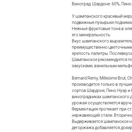
Виноград: Шардоне: 60%, Пино
У шампанского красивый мерц
подвижные пузырьки подним
Нежные фруктовые тона в эл
его минеральность.
Вкус шампанского выразитель
преимущественно цветочными
зрелость палитры. Послевкус
Шампанское рекомендуется по
закусками, ванильным мильфе
Bernard Remy, Millesime Brut
производится только в лучшие
сортов Шардоне, Пино Нуар и 
виноградниках шампанского д
урожая осуществляется вручн
Ферментация протекает при ст
нержавеющей стали. Вторична
Выдерживается шампанское не 
дегоржажа добавляется дозиро