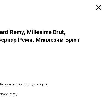
rd Remy, Millesime Brut,
Бернар Реми, Миллезим Брют
ампанское-белое, сухое, брют
rnard Remy