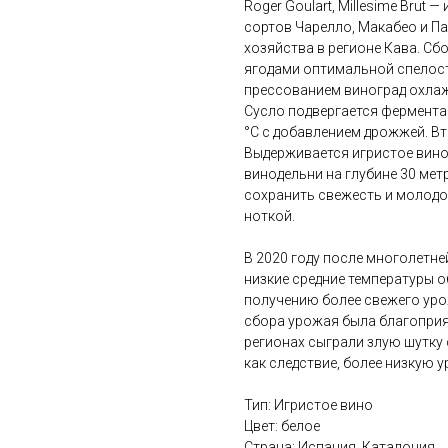
Roger Goulart, Millesime Brut
сортов Чарелло, Макабео и П
хозяйства в регионе Кава. Сб
ягодами оптимальной спелост
прессованием виноград охлаж
Сусло подвергается фермента
°С с добавлением дрожжей. Вт
Выдерживается игристое вино 
винодельни на глубине 30 мет
сохранить свежесть и молодо
ноткой.
В 2020 году после многолетне
низкие средние температуры о
получению более свежего уро
сбора урожая была благоприя
регионах сыграли злую шутку 
как следствие, более низкую 
Тип: Игристое вино
Цвет: белое
Страна: Испания, Каталония