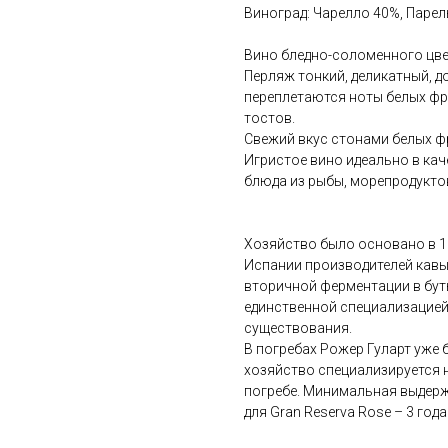
Виноград: Чарелло 40%, Паре
Вино бледно-соломенного цве
Перляж тонкий, деликатный, д
переплетаются ноты белых фру
тостов.
Свежий вкус стонами белых ф
Игристое вино идеально в кач
блюда из рыбы, морепродуктов
Хозяйство было основано в 18
Испании производителей кавы
вторичной ферментации в бут
единственной специализацией
существования.
В погребах Рожер Гуларт уже б
хозяйство специализируется 
погребе. Минимальная выдержк
для Gran Reservа Rose – 3 года