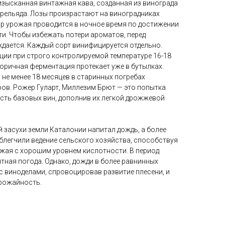
 — изысканная винтажная кава, созданная из винограда
арельяда. Лозы произрастают на виноградниках
ор урожая проводится в ночное время по достижении
и. Чтобы избежать потери ароматов, перед
дается. Каждый сорт винифицируется отдельно.
ции при строго контролируемой температуре 16-18
оричная ферментация протекает уже в бутылках.
не менее 18 месяцев в старинных погребах
ров. Рожер Гуларт, Миллезим Брют — это попытка
сть базовых вин, дополнив их легкой дрожжевой
й засухи земли Каталонии напитал дождь, а более
блегчили ведение сельского хозяйства, способствуя
жая с хорошим уровнем кислотности. В период
тная погода. Однако, дожди в более равнинных
с виноделами, спровоцировав развитие плесени, и
урожайность.