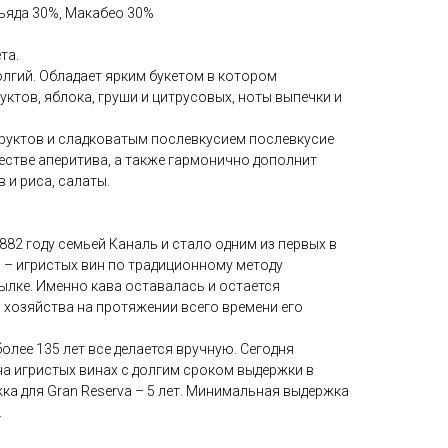
льяда 30%, Макабео 30%
та.
олгий. Обладает ярким букетом в котором
ктов, яблока, груши и цитрусовых, ноты выпечки и
руктов и сладковатым послевкусием послевкусие
естве аперитива, а также гармонично дополнит
 и риса, салаты.
82 году семьей Каналь и стало одним из первых в
 – игристых вин по традиционному методу
ылке. Именно кава оставалась и остается
 хозяйства на протяжении всего времени его
олее 135 лет все делается вручную. Сегодня
на игристых винах с долгим сроком выдержки в
а для Gran Reserva – 5 лет. Минимальная выдержка
.