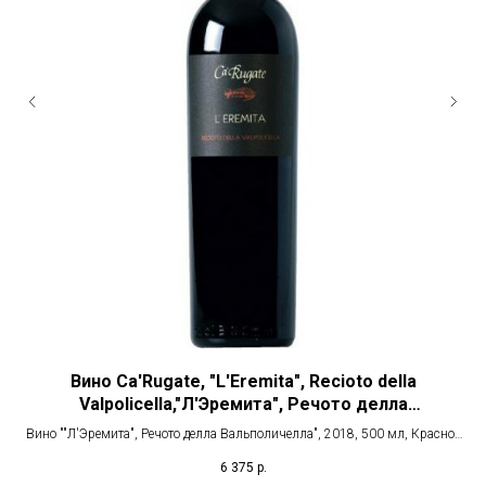
.
Вино Ca'Rugate, "L'Eremita", Recioto della
Иг
й
Valpolicella,"Л'Эремита", Речото делла
Вальполичелла
Вино ""Л'Эремита", Речото делла Вальполичелла", 2018, 500 мл, Красное
И
сладкое
6 375
р.