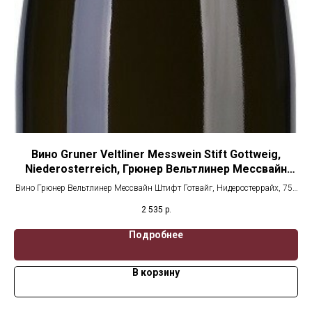
фт
Вино Gruner Veltliner Messwein Stift Gottweig,
Niederosterreich, Грюнер Вельтлинер Мессвайн
Штифт Готвайг Нидеростеррайх
Вино Грюнер Вельтлинер Мессвайн Штифт Готвайг, Нидеростеррайх, 750
мл, Белое сухое
2 535
р.
Подробнее
В корзину