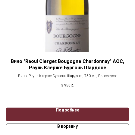
я
Вино "Raoul Clerget Bougogne Chardonnay" AOC,
Рауль Клерже Бургонь Шардоне
е
Вино "Рауль Клерже Бургонь Шардоне", 750 мл, Белое сухое
3 950
р.
Подробнее
В корзину