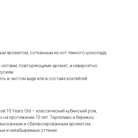
ым ароматом, сотканным из нот темного шоколада,
 с нотами, повторяющими аромат, и невероятно
кусием.
ь в чистом виде или в составе коктейлей.
cial 10 Years Old — классический кубинский ром,
 на протяжении 10 лет. Терпеливо и бережно
изысканным и сбалансированным ароматом,
ые и незабываемые оттенки.