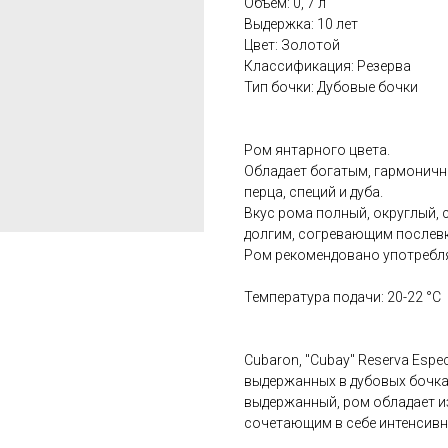
Объем: 0, 7 л
Выдержка: 10 лет
Цвет: Золотой
Классификация: Резерва
Тип бочки: Дубовые бочки
Ром янтарного цвета.
Обладает богатым, гармоничн
перца, специй и дуба.
Вкус рома полный, округлый,
долгим, согревающим послев
Ром рекомендовано употреблят
Температура подачи: 20-22 °С
Cubaron, "Cubay" Reserva Espe
выдержанных в дубовых бочках
выдержанный, ром обладает 
сочетающим в себе интенсивн