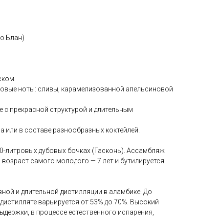
ко Блан)
ском.
овые ноты: сливы, карамелизованной апельсиновой
е с прекрасной структурой и длительным
а или в составе разнообразных коктейлей.
0-литровых дубовых бочках (Гасконь). Ассамбляж
 возраст самого молодого — 7 лет и бутилируется
ной и длительной дистилляции в аламбике. До
дистилляте варьируется от 53% до 70%. Высокий
ыдержки, в процессе естественного испарения,