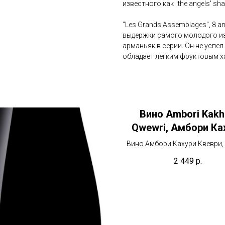
известного как "the angels' sha
"Les Grands Assemblages", 8 a
выдержки самого молодого из
арманьяк в серии. Он не успе
обладает легким фруктовым х
Вино Ambori Kakh
Qwewri, Амбори Ка
Квеври
Вино Амбори Кахури Квеври, 
Белое (оранжевое) ви
2 449
р.