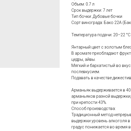
Объем: 0.7 л
Срок выдержки: 7 лет
Тип бочки: Дубовые бочки
Сорт винограда: Бако 22А (Ба
Температура подачи: 20–22 °С
Янтарный цвет с золотым бле
В аромате преобладают фрукт
цедры, айвы.
Мягкий и бархатистый во вкус
послевкусием.
Подавать в качестве дижестив
Арманьяк выдерживается в 40
арманьяков разной выдержки,
при крепости 43%.
Способ производства:
Традиционный метод непрерыв
выдержки уровень алкоголя в 
градус понижается во время в