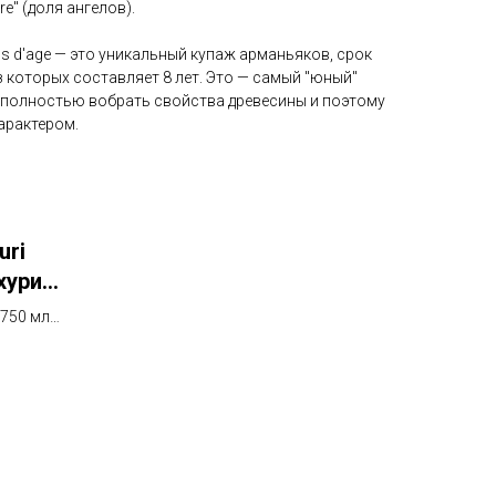
re" (доля ангелов).
ns d'age — это уникальный купаж арманьяков, срок
 которых составляет 8 лет. Это — самый "юный"
л полностью вобрать свойства древесины и поэтому
арактером.
uri
хури
750 мл,
но