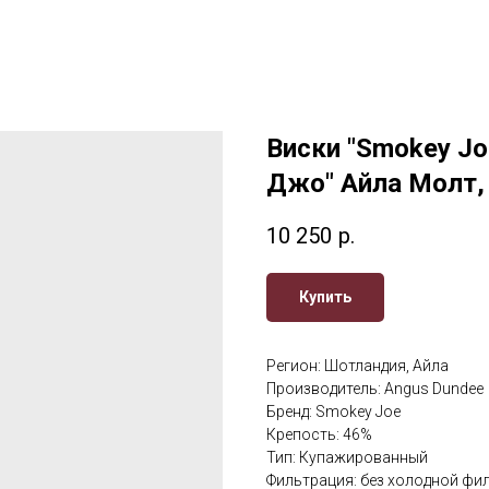
Виски "Smokey Joe
Джо" Айла Молт,
10 250
р.
Купить
Регион: Шотландия, Айла
Производитель: Angus Dundee
Бренд: Smokey Joe
Крепость: 46%
Тип: Купажированный
Фильтрация: без холодной фи