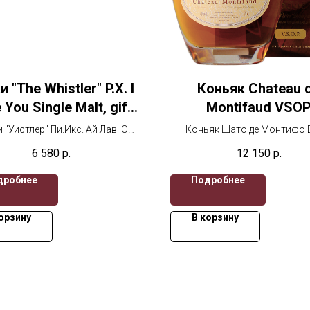
 "The Whistler" P.X. I
Коньяк Chateau 
 You Single Malt, gift
Montifaud VSO
"Уистлер" Пи.Икс. Ай
"Clemence", Fine Pe
 "Уистлер" Пи.Икс. Ай Лав Ю
Коньяк Шато де Монтифо
в Ю Сингл Молт, в
Champagne AOC, gift
Молт, в подарочной коробке,
"Клеманс", в подарочной коро
6 580
р.
12 150
р.
700 мл
мл
дарочной коробке
Шато де Монтифо 
"Клеманс"
дробнее
Подробнее
орзину
В корзину