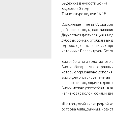
Выдержка в ёмкости Бочка
Выдержка 3 года
Температура подачи 16-18
Соложение ячменя. Сушка сол
добавление воды, настаивание
Двукратная дистилляция в медн
дубовых бочках, отобранных в
односолодовых виски. Для пр
источника Баллантруан. Без 
Виски богатого золотистого ц
Виски обладает многогранным
которые гармонично дополня
Виски демонстрирует элегантн
плавно переходящими в долго
Виски можно употреблять в чи
напитков (с колой, соками, ви
«Шотландский виски редкой ка
острова Айла, дымный, йодис