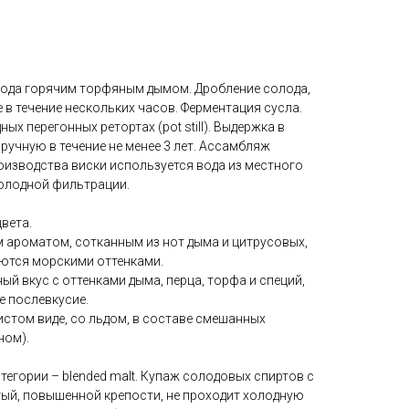
ода горячим торфяным дымом. Дробление солода,
 в течение нескольких часов. Ферментация сусла.
ых перегонных ретортах (pot still). Выдержка в
ручную в течение не менее 3 лет. Ассамбляж
оизводства виски используется вода из местного
холодной фильтрации.
вета.
 ароматом, сотканным из нот дыма и цитрусовых,
ются морскими оттенками.
ый вкус с оттенками дыма, перца, торфа и специй,
е послевкусие.
стом виде, со льдом, в составе смешанных
ном).
тегории – blended malt. Купаж солодовых спиртов с
тый, повышенной крепости, не проходит холодную