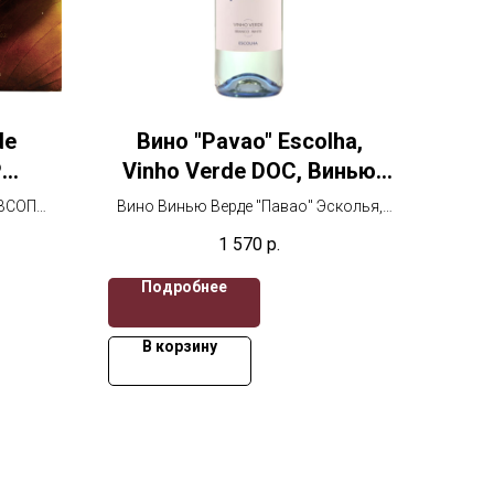
de
Вино "Pavao" Escolha,
P
Vinho Verde DOC, Винью
tite
Верде "Павао" Эсколья
 ВСОП
Вино Винью Верде "Павао" Эсколья,
 box,
бке, 700
750 мл, белое полусухое
1 570
р.
ВСОП
Подробнее
В корзину