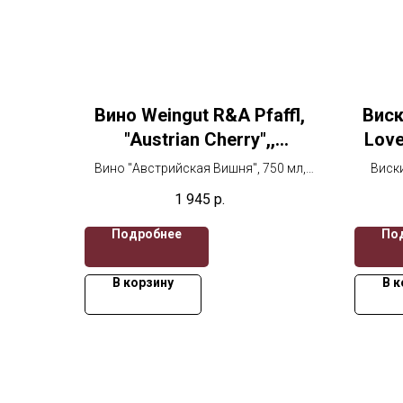
Вино Weingut R&A Pfaffl,
Виски
"Austrian Cherry",,
Love
Австрийская Вишня
box,
Вино "Австрийская Вишня", 750 мл,
Виски
Ла
красное сухое
Сингл 
1 945
р.
по
Подробнее
По
В корзину
В к