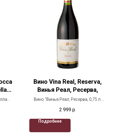
Rocca
Вино Vina Real, Reserva,
lla
Винья Реал, Ресерва,
2014
елла
Вино "Винья Реал, Ресерва, 0,75 л.
 красное
красное, сухое
2 999
р.
Подробнее