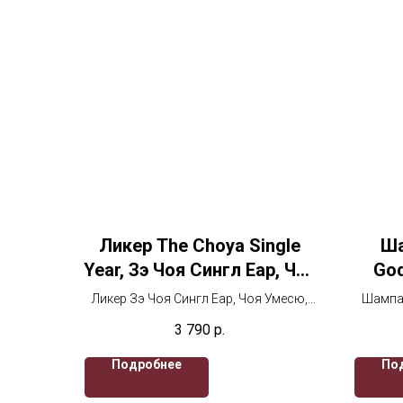
Ликер The Choya Single
Ша
Year, Зэ Чоя Сингл Еар, Чоя
God
Умесю
Cha
Ликер Зэ Чоя Сингл Еар, Чоя Умесю,
Шампан
Го
700 мл, сладкий
Брют,
3 790
р.
Подробнее
По