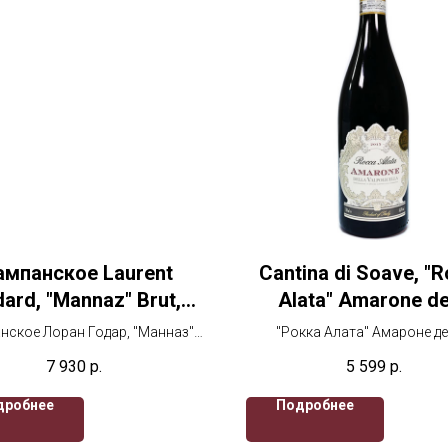
мпанское Laurent
Cantina di Soave, "
ard, "Mannaz" Brut,
Alata" Amarone de
mpagne AOC, Лоран
Valpolicella DOC, 
ское Лоран Годар, "Манназ"
"Рокка Алата" Амароне д
дар, "Манназ" Брют
 750 мл, белое, сухое, брют
Вальполичелла, 2014, 750 мл,
7 930
р.
5 599
р.
сухое
дробнее
Подробнее