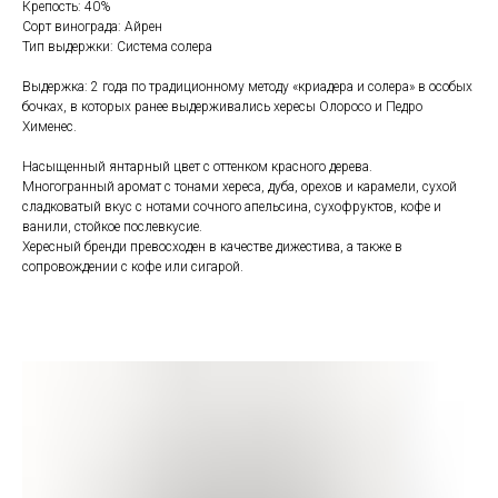
Крепость: 40%
Сорт винограда: Айрен
Тип выдержки: Система солера
Выдержка: 2 года по традиционному методу «криадера и солера» в особых
бочках, в которых ранее выдерживались хересы Олоросо и Педро
Хименес.
Насыщенный янтарный цвет с оттенком красного дерева.
Многогранный аромат с тонами хереса, дуба, орехов и карамели, сухой
сладковатый вкус с нотами сочного апельсина, сухофруктов, кофе и
ванили, стойкое послевкусие.
Хересный бренди превосходен в качестве дижестива, а также в
сопровождении с кофе или сигарой.