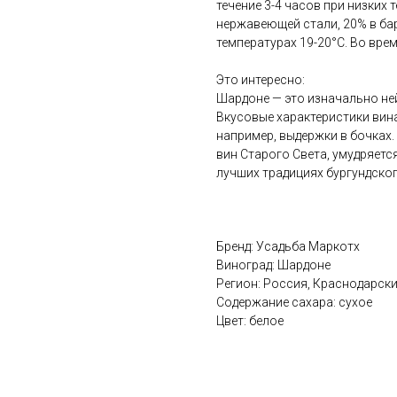
течение 3-4 часов при низких 
нержавеющей стали, 20% в барр
температурах 19-20°C. Во вре
Это интересно:
Шардоне — это изначально не
Вкусовые характеристики вина
например, выдержки в бочках.
вин Старого Света, умудряетс
лучших традициях бургундског
Бренд: Усадьба Маркотх
Виноград: Шардоне
Регион: Россия, Краснодарски
Содержание сахара: сухое
Цвет: белое