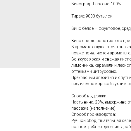
Виноград: Шардоне: 100%
Тираж: 9000 бутылок
Вино белое — фруктовое, сред
Вино светло-золотистого цве
В аромате ощущаются тона ка
позже появляются ароматы сл
Во вкусе яркая и свежая кисл
лимонника, карамели и лесног
оттенками цитрусовых.
Прекрасный аперитив и спутн
средиземноморской кухни и с
Способ выдержки:
Часть вина, 20%, выдерживают
пассажа (наполнение).
Способ производства:
Ручной сбор, тщательная селе
полное гребнеотделение. Дроб