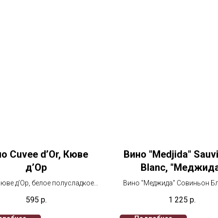
о Cuvee d’Or, Кюве
Вино "Medjida" Sauv
д’Ор
Blanc, "Меджид
Совиньон Блан
юве д’Ор, белое полусладкое
Вино "Меджида" Совиньон Бл
,750 мл
мл, белое сухое
595
р.
1 225
р.