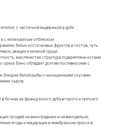
нетелое, с частичной выдержкой в дубе
та с зеленоватым отблеском.
рамели, белых косточковых фруктов и тостов, чуть
ивок, акации и зеленой груши.
отность, маслянистая структура подкреплена нотами
о ореха. Вино обладает долгим послевкусием с
ик блюд из белой рыбы с насыщенными соусами,
вежих сыров.
 в бочках из французского дуба второго и третьего
кция гроздей на винограднике и на винодельне,
ление ягоды и мацерация в мембранном прессе в