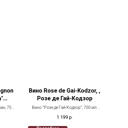
ignon
Вино Rose de Gai-Kodzor, ,
а"
Розе де Гай-Кодзор
ан, 750
Вино "Розе де Гай-Кодзор", 700 мл.
Розовое сухое
1 199
р.