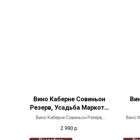
Вино Каберне Совиньон
Вин
Резерв, Усадьба Маркотх,
Каберне Совиньон Резерв,
Вино Каберне Совиньон Резерв,
Вино К
Усадьба Маркотх
Усадьба Маркотх 2021, 750 мл,
2 990
р.
Красное сухое