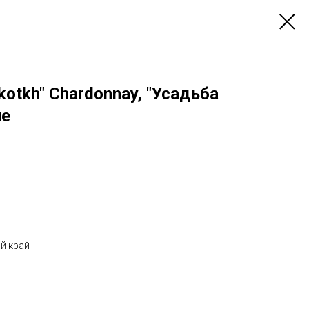
kotkh" Chardonnay, "Усадьба
не
й край