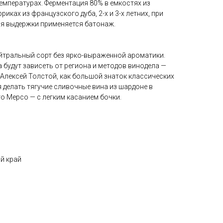
температурах. Ферментация 80% в емкостях из
иках из французского дуба, 2-х и 3-х летних, при
мя выдержки применяется батонаж.
йтральный сорт без ярко-выраженной ароматики.
 будут зависеть от региона и методов винодела —
 Алексей Толстой, как большой знаток классических
я делать тягучие сливочные вина из шардоне в
о Мерсо — с легким касанием бочки.
й край