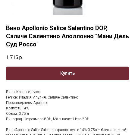
Вино Apollonio Salice Salentino DOP,
Саличе Салентино Аполлонио "Мани Дель
Суд Россо"
1 715
р.
Купить
Вино: Красное, сухое
Регион: Италия, Апулия, Саличе Салентино
Производитель: Apollonio
Крепость 14%
Объем: 0.75 л
Виноград: Негроамаро 80%, Мальвазия Нера 20%
Вино Apollonio Salice Salentino красное сухое 14% 0.75л – блистательный