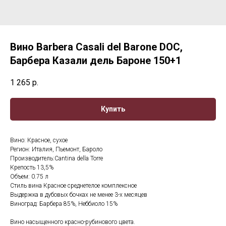
Вино Barbera Casali del Barone DOC,
Барбера Казали дель Бароне 150+1
1 265
р.
Купить
Вино: Красное, сухое
Регион: Италия, Пьемонт, Бароло
Производитель:Cantina della Torre
Крепость 13,5%
Объем: 0.75 л
Стиль вина Красное среднетелое комплексное
Выдержка в дубовых бочках не менее 3-х месяцев
Виноград: Барбера 85%, Неббиоло 15%
Вино насыщенного красно-рубинового цвета.