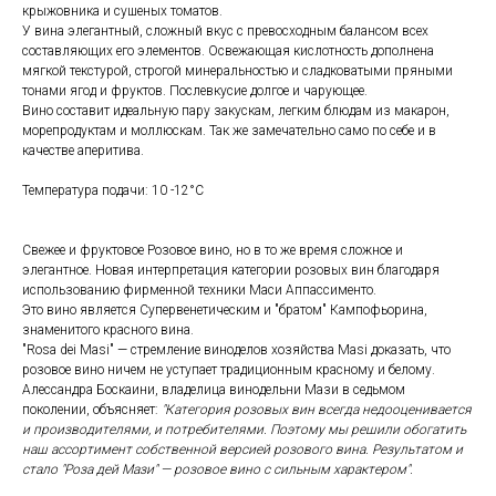
крыжовника и сушеных томатов.
У вина элегантный, сложный вкус с превосходным балансом всех
составляющих его элементов. Освежающая кислотность дополнена
мягкой текстурой, строгой минеральностью и сладковатыми пряными
тонами ягод и фруктов. Послевкусие долгое и чарующее.
Вино составит идеальную пару закускам, легким блюдам из макарон,
морепродуктам и моллюскам. Так же замечательно само по себе и в
качестве аперитива.
Температура подачи: 10 -12°С
Свежее и фруктовое Розовое вино, но в то же время сложное и
элегантное. Новая интерпретация категории розовых вин благодаря
использованию фирменной техники Маси Аппассименто.
Это вино является Супервенетическим и "братом" Кампофьорина,
знаменитого красного вина.
"Rosa dei Masi" — стремление виноделов хозяйства Masi доказать, что
розовое вино ничем не уступает традиционным красному и белому.
Алессандра Боскаини, владелица винодельни Мази в седьмом
поколении, объясняет:
"Категория розовых вин всегда недооценивается
и производителями, и потребителями. Поэтому мы решили обогатить
наш ассортимент собственной версией розового вина. Результатом и
стало "Роза дей Мази" — розовое вино с сильным характером".