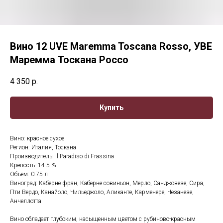
Вино 12 UVE Maremma Toscana Rosso, УВЕ
Маремма Тоскана Россо
4 350
р.
Купить
Вино: красное сухое
Регион: Италия, Тоскана
Производитель: Il Paradiso di Frassina
Крепость: 14.5 %
Объем: 0.75 л
Виноград: Каберне фран, Каберне совиньон, Мерло, Санджовезе, Сира,
Пти Вердо, Канайоло, Чильеджоло, Аликанте, Карменере, Чезанезе,
Анчеллотта
Вино обладает глубоким, насыщенным цветом с рубиново-красным