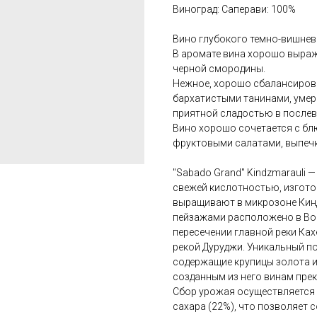
Виноград: Саперави: 100%
Вино глубокого темно-вишнев
В аромате вина хорошо выраже
черной смородины.
Нежное, хорошо сбалансиров
бархатистыми танинами, умер
приятной сладостью в послев
Вино хорошо сочетается с блю
фруктовыми салатами, выпечк
"Sabado Grand" Kindzmarauli 
свежей кислотностью, изгото
выращивают в микрозоне Кин
пейзажами расположено в Вос
пересечении главной реки Ках
рекой Дуруджи. Уникальный п
содержащие крупицы золота и 
созданным из него винам пре
Сбор урожая осуществляется
сахара (22%), что позволяет 