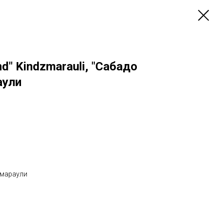
d" Kindzmarauli, "Сабадо
аули
змараули