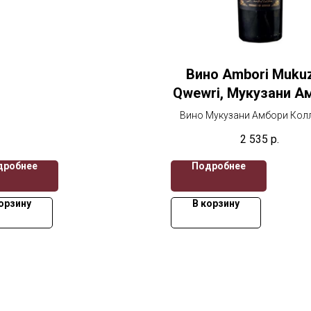
Вино Ambori Muku
Qwewri, Мукузани А
Коллекция Квев
Вино Мукузани Амбори Кол
Квеври 750 мл,Красное 
2 535
р.
дробнее
Подробнее
орзину
В корзину