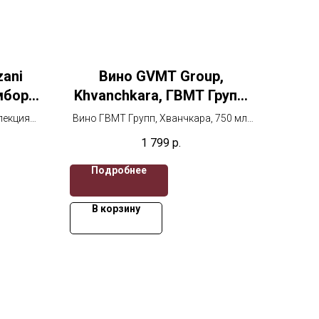
zani
Вино GVMT Group,
мбори
Khvanchkara, ГВМТ Групп,
ри
Хванчкара
лекция
Вино ГВМТ Групп, Хванчкара, 750 мл,
вино
красное полусладкое 750 мл
1 799
р.
Подробнее
В корзину