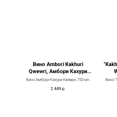
Вино Ambori Kakhuri
"Kak
Qwewri, Амбори Кахури
W
Квеври
"Ках
Вино Амбори Кахури Квеври, 750 мл,
Вино "
Белое (оранжевое) вино
2 449
р.