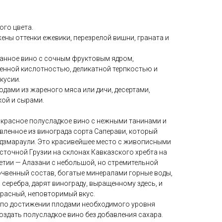
ого цвета.
ны оттенки ежевики, перезрелой вишни, граната и
анное вино с сочным фруктовым ядром,
енной кислотностью, деликатной терпкостью и
кусии.
дами из жареного мяса или дичи, десертами,
ой и сырами.
— красное полусладкое вино с нежными танинами и
вленное из винограда сорта Саперави, который
дзмараули. Это красивейшее место с живописными
точной Грузии на склонах Кавказского хребта на
етии — Алазани с небольшой, но стремительной
очвенный состав, богатые минералами горные воды,
серебра, дарят винограду, выращенному здесь, и
красный, неповторимый вкус.
 по достижении плодами необходимого уровня
создать полусладкое вино без добавления сахара.