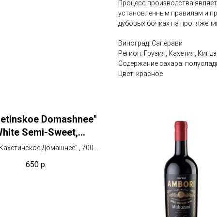
Процесс производства являет
установленным правилам и пр
дубовых бочках на протяжении
Виноград: Саперави
Регион: Грузия, Кахетия, Кинд
Содержание сахара: полуслад
Цвет: красное
hetinskoe Domashnee"
hite Semi-Sweet,
етинское Домашнее"
Кахетинское Домашнее" , 700
мл, Белое Полусладкое
650
р.