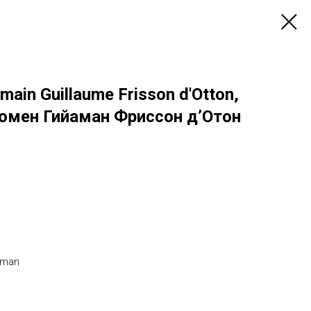
main Guillaume Frisson d'Otton,
Домен Гийаман Фриссон д’Отон
aman