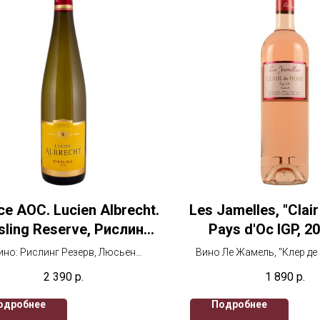
ce AOC. Lucien Albrecht.
Les Jamelles, "Clai
sling Reserve, Рислинг
Pays d'Oc IGP, 2
ерв, Люсьен Альбрешт
Жамель, "Клер д
ино: Рислинг Резерв, Люсьен
Вино Ле Жамель, "Клер де 
ьбрешт , 2019, 750 мл., белое
750 мл, розовое с
2 390
р.
1 890
р.
полусухое
одробнее
Подробнее