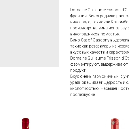
Domaine Guillaume Frisson d'O
Франция. Виноградники распо
винограда, таких как Коломбар
производства вина использую
виноградников поместья.
Вино Cat of Gascony выдержи
таких как резервуары из нерж
вкусовых качеств и характери
Domaine Guillaume Frisson d'O
ферментируют, выдерживают и
продукт.
Вкус очень гармоничный, с уч
уравновешивает щедрость и 
кислотностью. Насыщенность 
послевкусие.