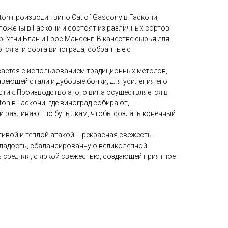
tton производит вино Cat of Gascony в Гаскони,
ложены в Гаскони и состоят из различных сортов
, Угни Блан и Грос Мансенг. В качестве сырья для
тся эти сорта винограда, собранные с
вается с использованием традиционных методов,
авеющей стали и дубовые бочки, для усиления его
стик. Производство этого вина осуществляется в
tton в Гаскони, где виноград собирают,
 разливают по бутылкам, чтобы создать конечный
тивой и теплой атакой. Прекрасная свежесть
сладость, сбалансированную великолепной
средняя, с яркой свежестью, создающей приятное