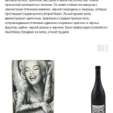
меловой ноткой, приятной текстурой и яркой кислотностью, тонкой
присыпкой шелковистых танинов. Он имеет стойкое послевкусие с
землистыми оттенками ежевики, чёрной смородины и лакрицы, которые
приглашают скорее выпить второй бокал. Ясный аромат вина
демонстрирует цветочные, травяные и сладкие пряные ноты,
сопровождаемые оттенками идеально созревших красных и чёрных
фруктов, щебня, чёрной вишни и черники. Вино превосходно сочетается с
паштетами, блюдами из мяса, утиной грудкой.