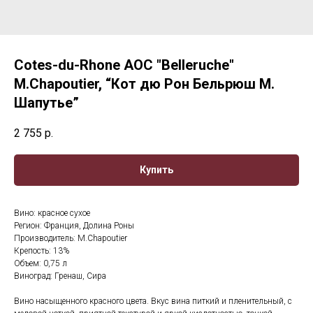
Cotes-du-Rhone AOC "Belleruche"
M.Chapoutier, “Кот дю Рон Бельрюш М.
Шапутье”
2 755
р.
Купить
Вино: красное сухое
Регион: Франция, Долина Роны
Производитель: M.Chapoutier
Крепость: 13%
Объем: 0,75 л
Виноград: Гренаш, Сира
Вино насыщенного красного цвета. Вкус вина питкий и пленительный, с